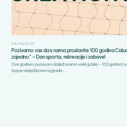
05/06/2025
Pozivamo vas da s nama proslavite 100 godina Calu
zajedno” – Dan sporta, rekreacije i zabave!
Ove godine s ponosom obilježavamo veliki jubilej – 100 godina tv
Pozivamo
koja je obilježila razvoj grada
…
vas
da
s
nama
proslavite
100
godina
Calucema
–