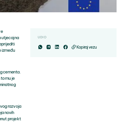
ve
a utjecaj na
UDIO
prijediti
Kopiraj vezu
o između
og cementa.
što mu je
uminatnog
ivog razvoja
ja novih
renut projekt