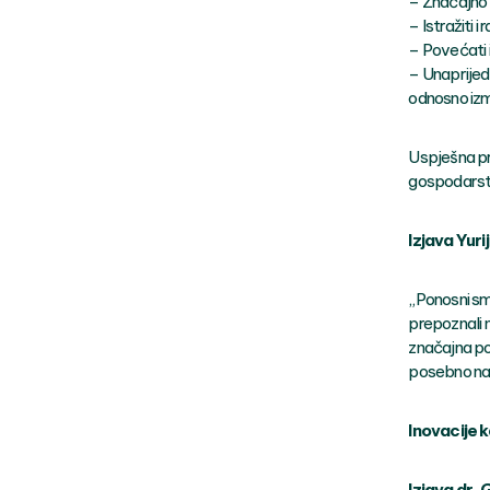
– Značajno 
– Istražiti i
– Povećati 
– Unaprijed
odnosno izm
Uspješna pr
gospodarstv
Izjava Yur
„Ponosni sm
prepoznali n
značajna pob
posebno naš
Inovacije k
Izjava dr.