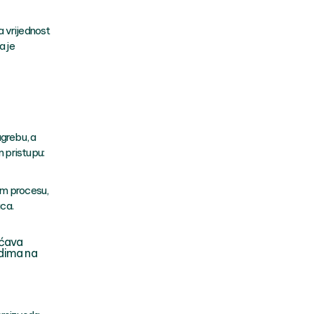
a vrijednost
a je
agrebu, a
m pristupu:
om procesu,
aca.
ućava
odima na