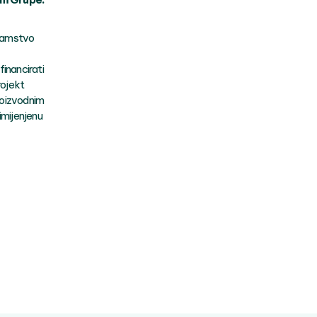
i jamstvo
financirati
rojekt
roizvodnim
imijenjenu