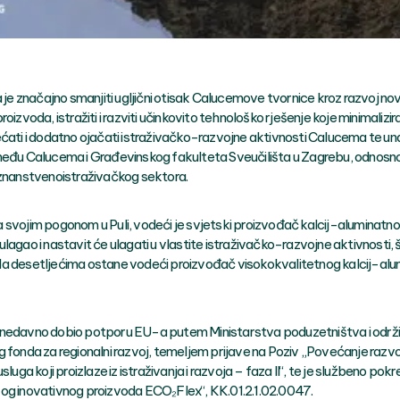
a je značajno smanjiti ugljični otisak Calucemove tvornice kroz razvoj no
roizvoda, istražiti i razviti učinkovito tehnološko rješenje koje minimalizir
ećati i dodatno ojačati istraživačko-razvojne aktivnosti Calucema te una
među Calucema i Građevinskog fakulteta Sveučilišta u Zagrebu, odnosn
 znanstvenoistraživačkog sektora.
 svojim pogonom u Puli, vodeći je svjetski proizvođač kalcij-aluminatn
lagao i nastavit će ulagati u vlastite istraživačko-razvojne aktivnosti, 
a desetljećima ostane vodeći proizvođač visokokvalitetnog kalcij-al
nedavno dobio potporu EU-a putem Ministarstva poduzetništva i održ
g fonda za regionalni razvoj, temeljem prijave na Poziv „Povećanje razvo
usluga koji proizlaze iz istraživanja i razvoja – faza II“, te je službeno pok
og inovativnog proizvoda ECO₂Flex“, KK.01.2.1.02.0047.