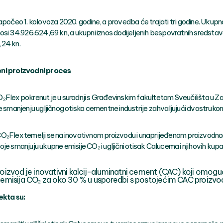
apočeo 1. kolovoza 2020. godine, a provedba će trajati tri godine. Ukupn
nosi 34.926.624,69 kn, a ukupni iznos dodijeljenih bespovratnih sredstav
24 kn.
ni proizvodni proces
₂Flex pokrenut je u suradnji s Građevinskim fakultetom Sveučilišta u Z
će smanjenju ugljičnog otiska cementne industrije zahvaljujući dvostruko
O₂Flex temelji se na inovativnom proizvodu i unaprijeđenom proizvodn
je smanjuju ukupne emisije CO₂ i ugljični otisak Calucema i njihovih kup
oizvod je inovativni kalcij-aluminatni cement (CAC) koji omog
 emisija CO₂ za oko 30 % u usporedbi s postojećim CAC proizv
jekta su: