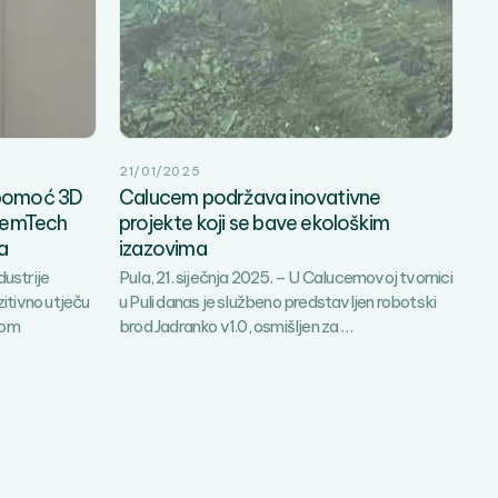
21/01/2025
z pomoć 3D
Calucem podržava inovativne
ucemTech
projekte koji se bave ekološkim
a
izazovima
dustrije
Pula, 21. siječnja 2025. – U Calucemovoj tvornici
zitivno utječu
u Puli danas je službeno predstavljen robotski
Calucem
nom
brod Jadranko v1.0, osmišljen za
…
podržava
inovativne
projekte
koji
se
bave
ekološkim