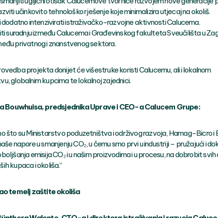
smanjiti ugljični otisak Calucemove tvornice razvojem nove generacije 
 razviti učinkovito tehnološko rješenje koje minimalizira utjecaj na okoliš.
i dodatno intenzivirati istraživačko-razvojne aktivnosti Calucema.
iti suradnju između Calucema i Građevinskog fakulteta Sveučilišta u Za
eđu privatnog i znanstvenog sektora.
ovedba projekta donijet će višestruke koristi Calucemu, ali i lokalnom
u, globalnim kupcima te lokalnoj zajednici.
ija Bouwhuisa, predsjednika Uprave i CEO-a Calucem Grupe:
o što su Ministarstvo poduzetništva i održivog razvoja, Hamag-Bicro i
aše napore u smanjenju CO₂, u čemu smo prvi u industriji – pružajući i do
oljšanja emisija CO₂ i u našim proizvodima i u procesu, na dobrobit svih d
ih kupaca i okoliša.“
ao temelj zaštite okoliša
 Günthera Walente, CTO-a i direktora istraživanja i razvoja Calu