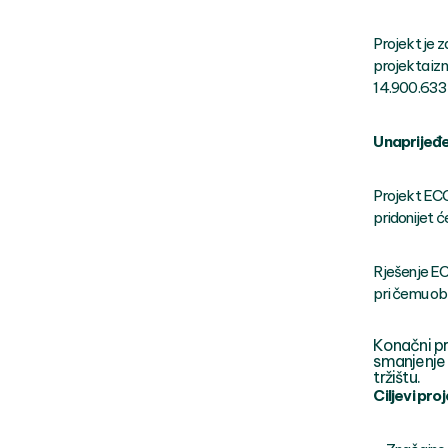
Projekt je z
projekta iz
14.900.633,
Unaprijeđe
Projekt ECO
pridonijet 
Rješenje EC
pri čemu obo
Konačni pr
smanjenje
tržištu.
Ciljevi pro