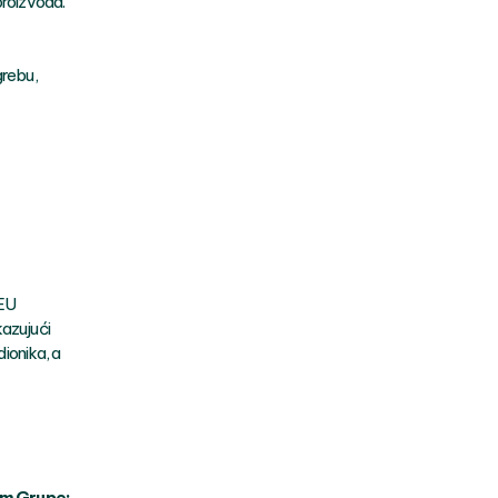
proizvoda.
grebu,
 EU
kazujući
ionika, a
cem Grupe: