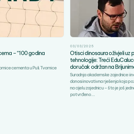
03/03/2025
cema – “100 godina
Otisci dinosaura oživjeli u
tehnologije: Treći EduCal
doručak održan na Brijunim
ornice cementa u Puli. Tvornice
Suradnja akademske zajednice i in
donosi inovativna rješenja koja po
na cijelu zajednicu – što je još jed
Otisci
potvrđeno
…
dinosaura
oživjeli
uz
pomoć
3D
tehnologije: