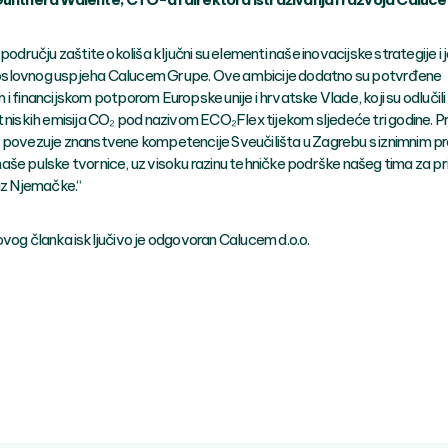
 području zaštite okoliša ključni su elementi naše inovacijske strategije 
slovnog uspjeha Calucem Grupe. Ove ambicije dodatno su potvrđene
i financijskom potporom Europske unije i hrvatske Vlade, koji su odlučili 
t niskih emisija CO₂ pod nazivom ECO₂Flex tijekom sljedeće tri godine. P
 povezuje znanstvene kompetencije Sveučilišta u Zagrebu s iznimnim p
aše pulske tvornice, uz visoku razinu tehničke podrške našeg tima za pr
 iz Njemačke.“
ovog članka isključivo je odgovoran Calucem d.o.o.