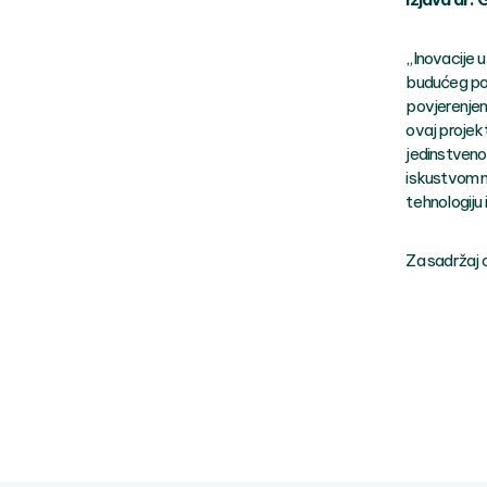
„Inovacije u
budućeg po
povjerenjem 
ovaj projek
jedinstveno
iskustvom n
tehnologiju
Za sadržaj 