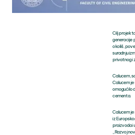
Cilj projekt
generacije p
okoliš, pov
suradnju iz
privatnog i
Calucem, sa
Calucem je u
omogućilo d
cementa.
Calucem je 
iz Europsko
proizvoda i 
„Razvoj nov