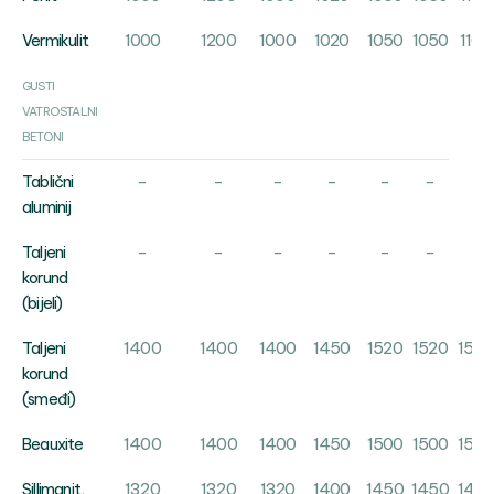
1000
1200
1000
1020
1050
1050
1102
Vermikulit
GUSTI
VATROSTALNI
BETONI
-
-
-
-
-
-
-
Tablični
aluminij
-
-
-
-
-
-
-
Taljeni
korund
(bijeli)
1400
1400
1400
1450
1520
1520
1580
Taljeni
korund
(smeđi)
1400
1400
1400
1450
1500
1500
1550
Beauxite
1320
1320
1320
1400
1450
1450
1499
Sillimanit,