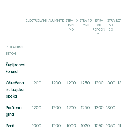
ELECTROLAND
ALUMINITE
ISTRA 40
ISTRA 45
ISTRA
ISTRA
REFCO
LUMNITE
LUMNITE
50
50
MG
REFCON
5.0
MG
IZOLACIJSKI
BETONI
-
-
-
-
-
-
-
Šuplji sferni
korund
1200
1200
1200
1250
1300
1300
1350
Oštečena
izolacijska
opeka
1200
1200
1200
1250
1300
1300
-
Proširena
glina
1000
1200
1000
1020
1050
1050
1100
Perlit