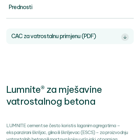
Prednosti
CAC za vatrostalnu primjenu (PDF)
Lumnite® za mješavine
vatrostalnog betona
LUMNITE cement se često koristi s laganim agregatima –
ekspanzirani škriljac, glina ili škriljevac (ESCS) – za proizvodnju
vatrostalnih betona ili mortova koji su vrlo jaki, otporni na