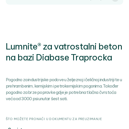
Lumnite® za vatrostalni beton
na bazi Diabase Traprocka
Pogodno za industrijske podove u željeznoj i čeličnoj industriji te u
prehrambenim, kemijskim i petrokemijskim pogonima. Također
pogodno za brze popravke gdje je potrebna tlačna čvrstoća
veća od 3000 psi unutar šest sati.
ŠTO MOŽETE PRONAĆI U DOKUMENTU ZA PREUZIMANJE