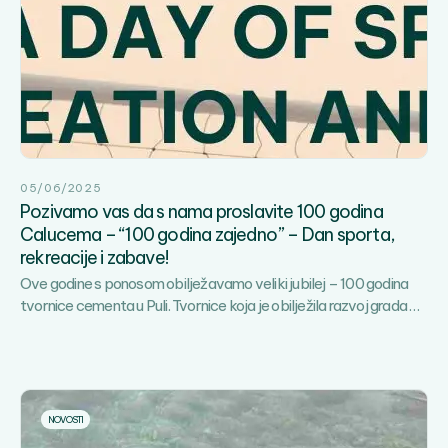
05/06/2025
Pozivamo vas da s nama proslavite 100 godina
Calucema – “100 godina zajedno” – Dan sporta,
rekreacije i zabave!
Ove godine s ponosom obilježavamo veliki jubilej – 100 godina
Poz
tvornice cementa u Puli. Tvornice koja je obilježila razvoj grada
…
vas
da
s
nam
pros
NOVOSTI
100