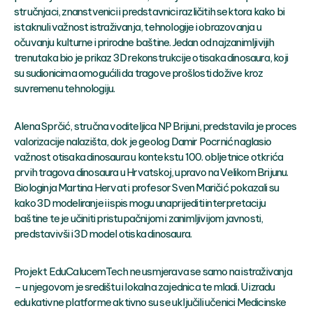
stručnjaci, znanstvenici i predstavnici različitih sektora kako bi
istaknuli važnost istraživanja, tehnologije i obrazovanja u
očuvanju kulturne i prirodne baštine. Jedan od najzanimljivijih
trenutaka bio je prikaz 3D rekonstrukcije otisaka dinosaura, koji
su sudionicima omogućili da tragove prošlosti dožive kroz
suvremenu tehnologiju.
Alena Sprčić, stručna voditeljica NP Brijuni, predstavila je proces
valorizacije nalazišta, dok je geolog Damir Pocrnić naglasio
važnost otisaka dinosaura u kontekstu 100. obljetnice otkrića
prvih tragova dinosaura u Hrvatskoj, upravo na Velikom Brijunu.
Biologinja Martina Hervat i profesor Sven Maričić pokazali su
kako 3D modeliranje i ispis mogu unaprijediti interpretaciju
baštine te je učiniti pristupačnijom i zanimljivijom javnosti,
predstavivši i 3D model otiska dinosaura.
Projekt EduCalucemTech ne usmjerava se samo na istraživanja
– u njegovom je središtu i lokalna zajednica te mladi. U izradu
edukativne platforme aktivno su se uključili učenici Medicinske