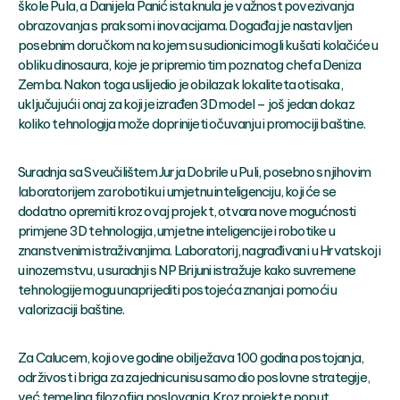
škole Pula, a Danijela Panić istaknula je važnost povezivanja
obrazovanja s praksom i inovacijama. Događaj je nastavljen
posebnim doručkom na kojem su sudionici mogli kušati kolačiće u
obliku dinosaura, koje je pripremio tim poznatog chefa Deniza
Zemba. Nakon toga uslijedio je obilazak lokaliteta otisaka,
uključujući i onaj za koji je izrađen 3D model – još jedan dokaz
koliko tehnologija može doprinijeti očuvanju i promociji baštine.
Suradnja sa Sveučilištem Jurja Dobrile u Puli, posebno s njihovim
laboratorijem za robotiku i umjetnu inteligenciju, koji će se
dodatno opremiti kroz ovaj projekt, otvara nove mogućnosti
primjene 3D tehnologija, umjetne inteligencije i robotike u
znanstvenim istraživanjima. Laboratorij, nagrađivan i u Hrvatskoj i
u inozemstvu, u suradnji s NP Brijuni istražuje kako suvremene
tehnologije mogu unaprijediti postojeća znanja i pomoći u
valorizaciji baštine.
Za Calucem, koji ove godine obilježava 100 godina postojanja,
održivost i briga za zajednicu nisu samo dio poslovne strategije,
već temeljna filozofija poslovanja. Kroz projekte poput