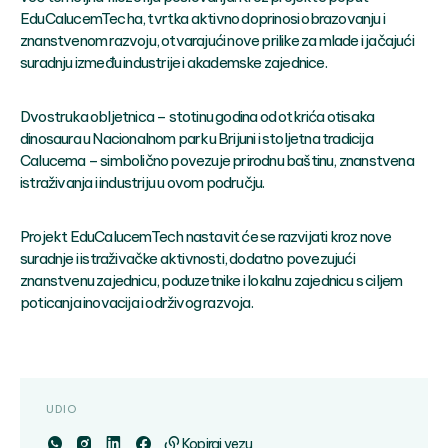
EduCalucemTecha, tvrtka aktivno doprinosi obrazovanju i
znanstvenom razvoju, otvarajući nove prilike za mlade i jačajući
suradnju između industrije i akademske zajednice.
Dvostruka obljetnica – stotinu godina od otkrića otisaka
dinosaura u Nacionalnom parku Brijuni i stoljetna tradicija
Calucema – simbolično povezuje prirodnu baštinu, znanstvena
istraživanja i industriju u ovom području.
Projekt EduCalucemTech nastavit će se razvijati kroz nove
suradnje i istraživačke aktivnosti, dodatno povezujući
znanstvenu zajednicu, poduzetnike i lokalnu zajednicu s ciljem
poticanja inovacija i održivog razvoja.
UDIO
Kopiraj vezu