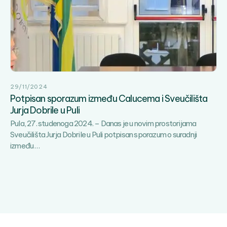
ekološkim
izazovima
29/11/2024
Potpisan sporazum između Calucema i Sveučilišta
Jurja Dobrile u Puli
Pula, 27. studenoga 2024. – Danas je u novim prostorijama
Sveučilišta Jurja Dobrile u Puli potpisan sporazum o suradnji
Potpisan
između
…
sporazum
između
Calucema
i
Sveučilišta
Jurja
Dobrile