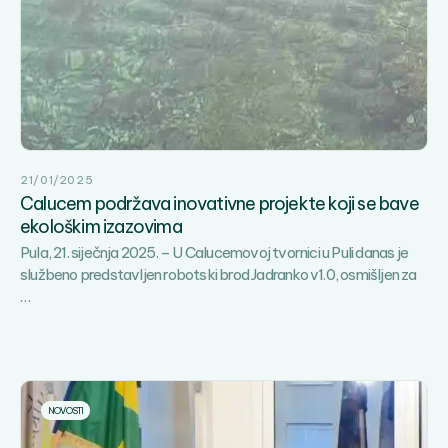
godi
Cal
–
“100
godi
zaje
–
Dan
21/01/2025
spor
Calucem podržava inovativne projekte koji se bave
rekr
ekološkim izazovima
i
Pula, 21. siječnja 2025. – U Calucemovoj tvornici u Puli danas je
zab
službeno predstavljen robotski brod Jadranko v1.0, osmišljen za
Calucem
…
podržava
inovativne
projekte
koji
se
NOVOSTI
bave