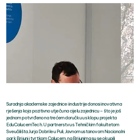
Suradnja akademske zajednice i industrije donosi inovativna
rješenja koja pozitivno utječu na cijelu zajednicu – što je još
jednom potvrđeno na trećem doručku u sklopu projekta
EduCalucemTech. U partnerstvu s Tehničkim fakultetom
Sveučilišta Jurja Dobrile u Puli, Javnom ustanovom Nacionalni
park Brijuni i tvrtkom Calucem, na Brijunima su se okupili