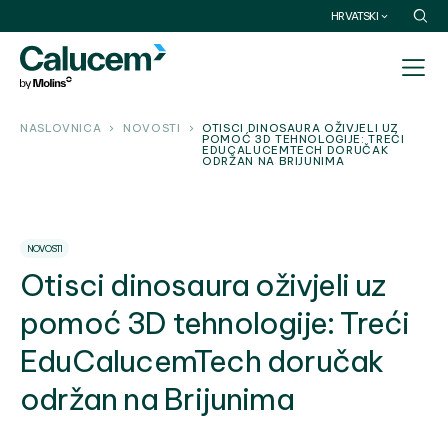
HRVATSKI
NASLOVNICA
NOVOSTI
OTISCI DINOSAURA OŽIVJELI UZ
POMOĆ 3D TEHNOLOGIJE: TREĆI
EDUCALUCEMTECH DORUČAK
ODRŽAN NA BRIJUNIMA
NOVOSTI
Otisci dinosaura oživjeli uz
pomoć 3D tehnologije: Treći
EduCalucemTech doručak
održan na Brijunima