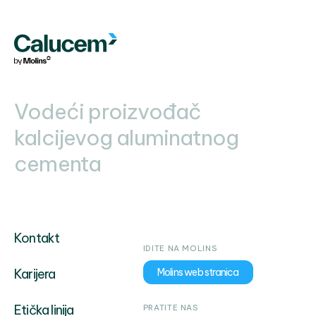
u
Puli
Vodeći proizvođač
kalcijevog aluminatnog
cementa
Kontakt
IDITE NA MOLINS
Karijera
Molins web stranica
Etička linija
PRATITE NAS