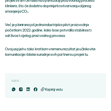
projektni tim će raditi na optimizaciji proizvodnog procesa
klinkera, što će dodatno doprinijeti ostvarivanju ciljanog
smanjenja CO₂.
Već je planirana još jedna industrijska pilot proizvodnja
početkom 2022. godine, kako bi se potvrdila stabilnost i
održivost cijelog proizvodnog procesa.
Ovaj uspjeh u tako kratkom vremenu rezultat je učinkovite
komunikacije i bliske suradnje svih partnera u projektu.
UDIO
Kopiraj vezu