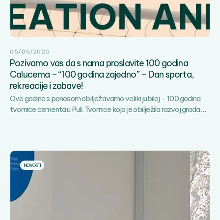
05/06/2025
Pozivamo vas da s nama proslavite 100 godina
Calucema – “100 godina zajedno” – Dan sporta,
rekreacije i zabave!
Ove godine s ponosom obilježavamo veliki jubilej – 100 godina
Poz
tvornice cementa u Puli. Tvornice koja je obilježila razvoj grada
…
vas
da
s
nam
pros
NOVOSTI
100
godi
Cal
–
“100