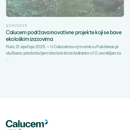
na
Brijunima
21/01/2025
Calucem podržava inovativne projekte koji se bave
ekološkim izazovima
Pula, 21. siječnja 2025. – U Calucemovoj tvornici u Puli danas je
službeno predstavljen robotski brod Jadranko v1.0, osmišljen za
Calucem
…
podržava
inovativne
projekte
koji
se
bave
ekološkim
izazovima