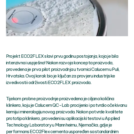
Projekt ECO2FLEX slavi prvu godinu postojanja, koja je bila
intenzivna i uspješna! Nakon razvoja koncepta proizvoda,
provedena je prva pilot proizvodnja u tvornici Calucem u Puli,
Hrvatska. Ovaj korak bio je ključan za provjeru industrijske
izvedivosti i održivosti ECO2FLEX proizvoda.
Tijekom probne proizvodnje proizvedena je ciljana količina
klinkera, koju je Calucem QC-Lab procijenio i potvrdio očekivanu
kemiju i mineralogiju novog proizvoda. Nakon potvrde kvalitete
prototipa klinkera, provedeni su aplikacijski testovi u Applied
Technology Laboratory u Mannheimu, Njemačka, gdje je
performans ECO2Flex cementa uspoređen sa standardnim