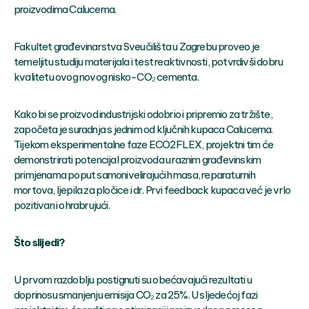
proizvodima Calucema.
Fakultet građevinarstva Sveučilišta u Zagrebu proveo je
temeljitu studiju materijala i test reaktivnosti, potvrdivši dobru
kvalitetu ovog novog nisko-CO₂ cementa.
Kako bi se proizvod industrijski odobrio i pripremio za tržište,
započeta je suradnja s jednim od ključnih kupaca Calucema.
Tijekom eksperimentalne faze ECO2FLEX, projektni tim će
demonstrirati potencijal proizvoda u raznim građevinskim
primjenama poput samonivelirajućih masa, reparaturnih
mortova, ljepila za pločice i dr. Prvi feedback kupaca već je vrlo
pozitivan i ohrabrujući.
Što slijedi?
U prvom razdoblju postignuti su obećavajući rezultati u
doprinosu smanjenju emisija CO₂ za 25%. U sljedećoj fazi