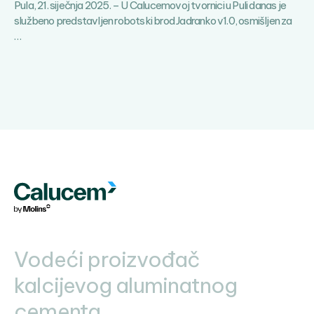
Pula, 21. siječnja 2025. – U Calucemovoj tvornici u Puli danas je
službeno predstavljen robotski brod Jadranko v1.0, osmišljen za
Calucem
…
podržava
inovativne
projekte
koji
se
bave
ekološkim
izazovima
Vodeći proizvođač
kalcijevog aluminatnog
cementa