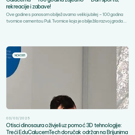
rekreacije i zabave!
Ove godine s ponosom obilježavamo veliki jubilej – 100 godina
Poz
tvornice cementa u Puli. Tvornice koja je obilježila razvoj grada
…
vas
da
s
nam
pros
NOVOSTI
100
godi
Cal
–
“100
godi
zaje
–
Dan
03/03/2025
spor
Otisci dinosaura oživjeli uz pomoć 3D tehnologije:
rekr
Treći EduCalucemTech doručak održan na Brijunima
i