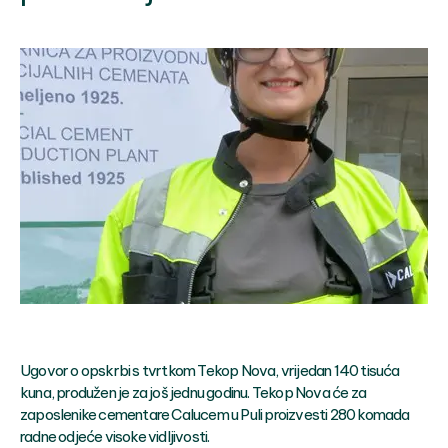
Ugovor o opskrbi s tvrtkom Tekop Nova, vrijedan 140 tisuća
kuna, produžen je za još jednu godinu. Tekop Nova će za
zaposlenike cementare Calucem u Puli proizvesti 280 komada
radne odjeće visoke vidljivosti.