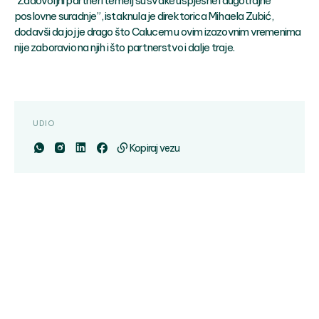
“Zadovoljni partneri temelj su svake uspješne i dugotrajne
poslovne suradnje”, istaknula je direktorica Mihaela Zubić,
dodavši da joj je drago što Calucem u ovim izazovnim vremenima
nije zaboravio na njih i što partnerstvo i dalje traje.
UDIO
Kopiraj vezu