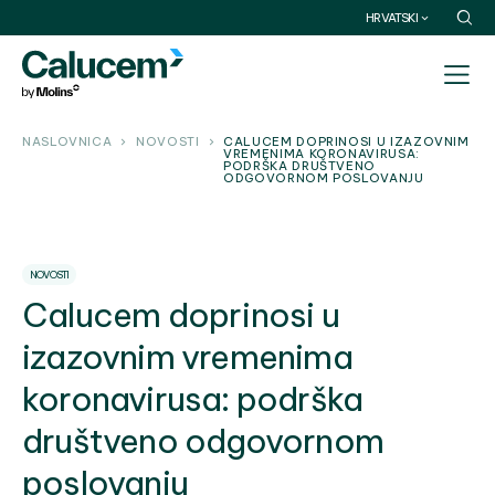
HRVATSKI
NASLOVNICA
NOVOSTI
CALUCEM DOPRINOSI U IZAZOVNIM
VREMENIMA KORONAVIRUSA:
PODRŠKA DRUŠTVENO
ODGOVORNOM POSLOVANJU
NOVOSTI
Calucem doprinosi u
izazovnim vremenima
koronavirusa: podrška
društveno odgovornom
poslovanju