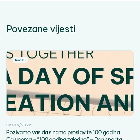
Povezane vijesti
NOVOSTI
05/06/2025
Pozivamo vas da s nama proslavite 100 godina
Calucema – “100 godina zajedno” – Dan sporta,