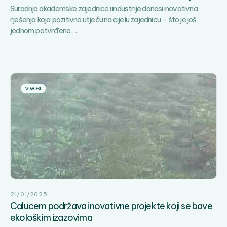
Suradnja akademske zajednice i industrije donosi inovativna
zab
rješenja koja pozitivno utječu na cijelu zajednicu – što je još
Otisci
jednom potvrđeno
…
dinosaura
oživjeli
uz
pomoć
3D
NOVOSTI
tehnologije:
Treći
EduCalucemTech
doručak
održan
na
Brijunima
21/01/2025
Calucem podržava inovativne projekte koji se bave
ekološkim izazovima