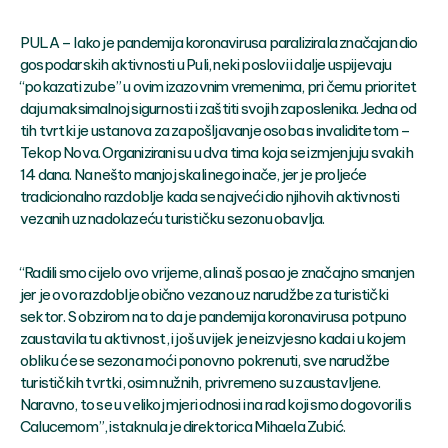
PULA – Iako je pandemija koronavirusa paralizirala značajan dio
gospodarskih aktivnosti u Puli, neki poslovi i dalje uspijevaju
“pokazati zube” u ovim izazovnim vremenima, pri čemu prioritet
daju maksimalnoj sigurnosti i zaštiti svojih zaposlenika. Jedna od
tih tvrtki je ustanova za zapošljavanje osoba s invaliditetom –
Tekop Nova. Organizirani su u dva tima koja se izmjenjuju svakih
14 dana. Na nešto manjoj skali nego inače, jer je proljeće
tradicionalno razdoblje kada se najveći dio njihovih aktivnosti
vezanih uz nadolazeću turističku sezonu obavlja.
“Radili smo cijelo ovo vrijeme, ali naš posao je značajno smanjen
jer je ovo razdoblje obično vezano uz narudžbe za turistički
sektor. S obzirom na to da je pandemija koronavirusa potpuno
zaustavila tu aktivnost, i još uvijek je neizvjesno kada i u kojem
obliku će se sezona moći ponovno pokrenuti, sve narudžbe
turističkih tvrtki, osim nužnih, privremeno su zaustavljene.
Naravno, to se u velikoj mjeri odnosi i na rad koji smo dogovorili s
Calucemom”, istaknula je direktorica Mihaela Zubić.