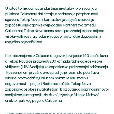
Unatoč tome, domaća industrija nije stala – proizvodnja u
pulskom Calucemu i dalje traje, a nedavno je potpisan novi
ugovor s Tekop Novom, koji nastavlja uspješnu suradnju
započetu prije otprilike dvije godine. Partnerstvo između
Calucema i Tekop Nove odnosi se na proizvodnju radne odjeće
visoke vidljivosti, a produženi ugovor potvrđuje dugogodišnji
uspješan zajednički rad.
Kako doznajemo iz Calucema, ugovor je vrijedan 140 tisuća kuna,
a Tekop Nova će proizvesti 280 komada radne odjeće visoke
vidljivosti (HI VIS odijela) za zaposlenike proizvodnje i održavanja.
“Posebno nam je važna ova suradnja jer osim što podržava
lokalne proizvođače, Calucem pokazuje i društvenu
odgovornost – projekt Radionice zaštite Tekop Nova
zapošljava osobe s invaliditetom i kroz ovaj rad doprinosi njihovoj
socijalizaciji i integraciji u društvo”, izjavio je Mihajlo Mirković,
direktor pulskog pogona Calucema.